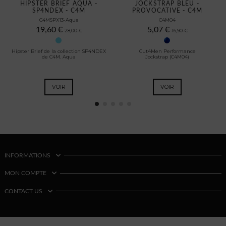
HIPSTER BRIEF AQUA -
JOCKSTRAP BLEU -
SP4NDEX - C4M
PROVOCATIVE - C4M
C4MSPX13-Aqua
C4M04
19,60 €
5,07 €
28,00 €
16,90 €
Hipster Brief de la collection SP4NDEX
Cut4Men Performance
de C4M. Aqua
Jockstrap (C4M04)
VOIR
VOIR
INFORMATIONS
MON COMPTE
CONTACT US