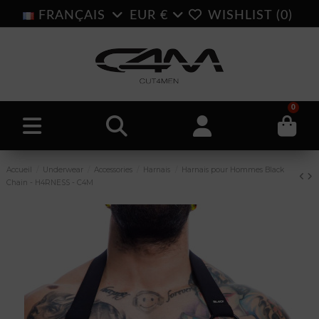
FRANÇAIS
EUR €
WISHLIST (
0
)
0
Accueil
Underwear
Accessories
Harnais
Harnais pour Hommes Black
Chain - H4RNESS - C4M