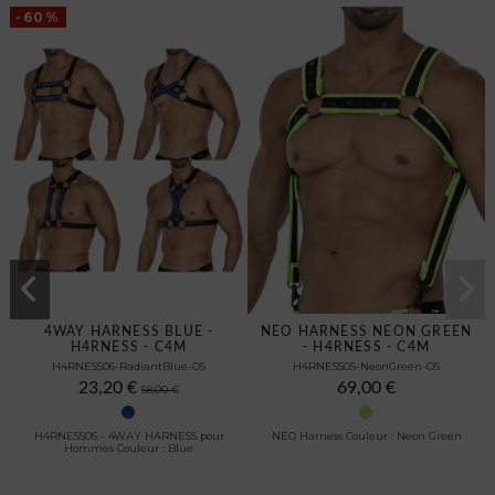
-60%
4WAY HARNESS BLUE -
NEO HARNESS NEON GREEN
H4RNESS - C4M
- H4RNESS - C4M
H4RNESS06-RadiantBlue-OS
H4RNESS05-NeonGreen-OS
23,20 €
69,00 €
58,00 €
H4RNESS06 - 4WAY HARNESS pour
NEO Harness Couleur : Neon Green
Hommes Couleur : Blue